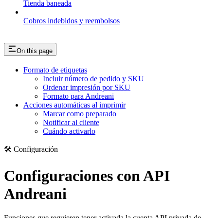
Tienda baneada
Cobros indebidos y reembolsos
On this page
Formato de etiquetas
Incluir número de pedido y SKU
Ordenar impresión por SKU
Formato para Andreani
Acciones automáticas al imprimir
Marcar como preparado
Notificar al cliente
Cuándo activarlo
🛠️ Configuración
Configuraciones con API
Andreani
Funciones que requieren tener activada la cuenta API privada de