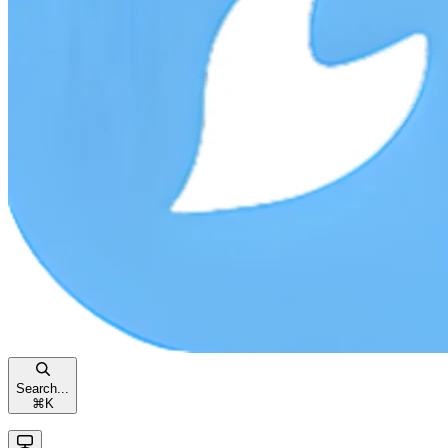
Search...
⌘
K