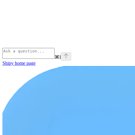
⌘
I
Shipy
home page