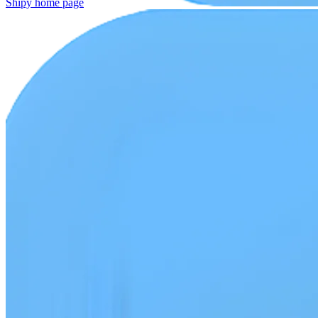
Shipy
home page