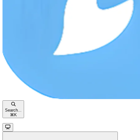
Search...
⌘
K