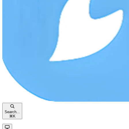
Search...
⌘
K