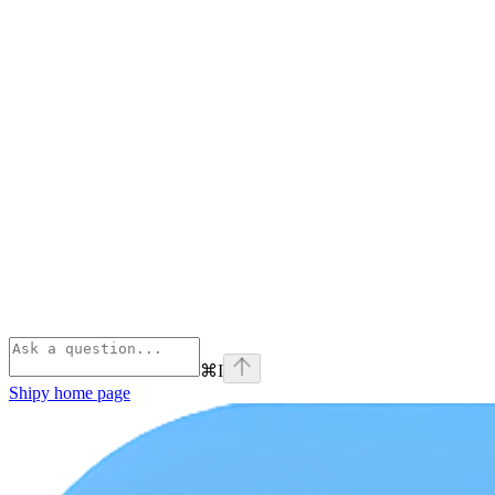
⌘
I
Shipy
home page