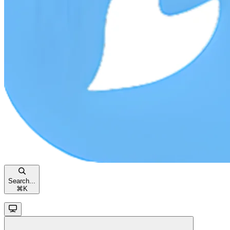
Search...
⌘
K