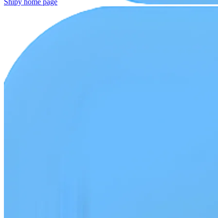
Shipy
home page